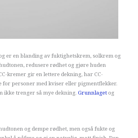
og er en blanding av fuktighetskrem, solkrem og
ut hudtonen, redusere rødhet og gjøre huden
C-kremer gir en lettere dekning, har CC-
e for personer med kviser eller pigmentflekker.
om ikke trenger så mye dekning.
Grunnlaget
og
 hudtonen og dempe rødhet, men også fukte og
nkel å påføre og gi en naturlig, matt finish. Den