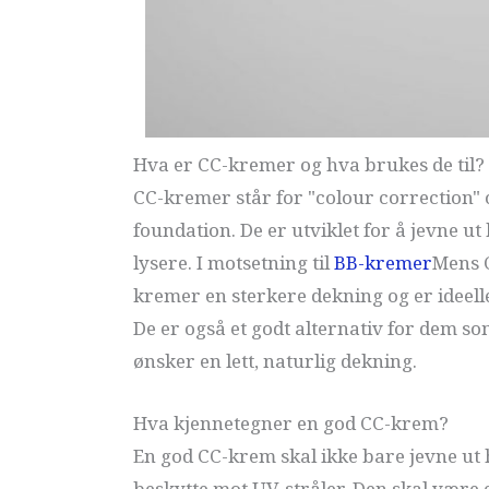
Hva er CC-kremer og hva brukes de til?
CC-kremer står for "colour correction" 
foundation. De er utviklet for å jevne 
lysere. I motsetning til
BB-kremer
Mens C
kremer en sterkere dekning og er ideell
De er også et godt alternativ for dem s
ønsker en lett, naturlig dekning.
Hva kjennetegner en god CC-krem?
En god CC-krem skal ikke bare jevne ut
beskytte mot UV-stråler. Den skal være e