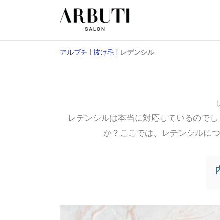
本
文
へ
ス
アルブチ
|
抜け毛
|
レデンシル
キ
ッ
プ
レデンシルは本当に対応しているのでし
か？ここでは、レデンシルにつ