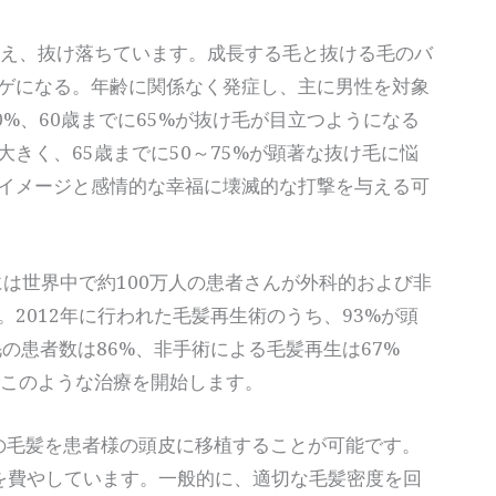
生え、抜け落ちています。成長する毛と抜ける毛のバ
ゲになる。年齢に関係なく発症し、主に男性を対象
0%、60歳までに65%が抜け毛が目立つようになる
きく、65歳までに50～75%が顕著な抜け毛に悩
イメージと感情的な幸福に壊滅的な打撃を与える可
には世界中で約100万人の患者さんが外科的および非
2012年に行われた毛髪再生術のうち、93%が頭
毛の患者数は86%、非手術による毛髪再生は67%
でこのような治療を開始します。
本）の毛髪を患者様の頭皮に移植することが可能です。
ロを費やしています。一般的に、適切な毛髪密度を回