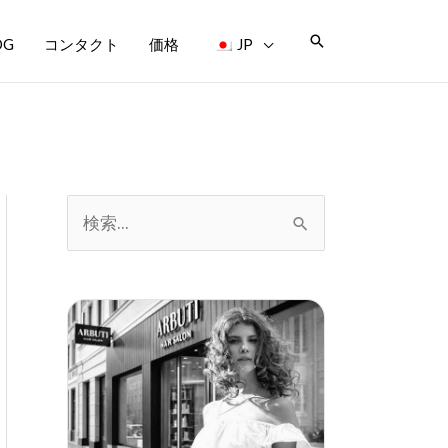
検
OG
コンタクト
価格
JP
索
検
索
し
て
く
だ
さ
い
。