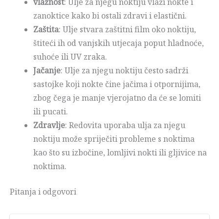
vlažnost
: Ulje za njegu noktiju vlaži nokte i
zanoktice kako bi ostali zdravi i elastični.
Zaštita
: Ulje stvara zaštitni film oko noktiju,
štiteći ih od vanjskih utjecaja poput hladnoće,
suhoće ili UV zraka.
Jačanje
: Ulje za njegu noktiju često sadrži
sastojke koji nokte čine jačima i otpornijima,
zbog čega je manje vjerojatno da će se lomiti
ili pucati.
Zdravlje
: Redovita uporaba ulja za njegu
noktiju može spriječiti probleme s noktima
kao što su izbočine, lomljivi nokti ili gljivice na
noktima.
Pitanja i odgovori