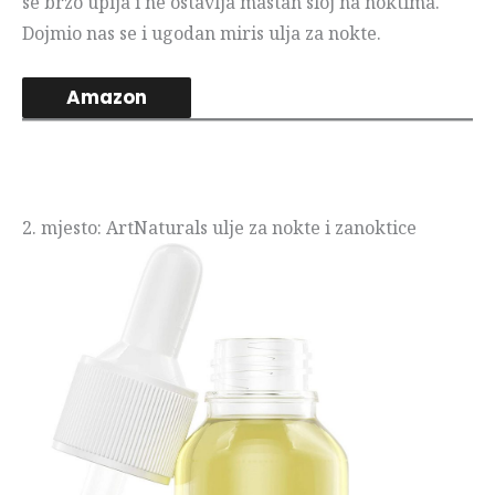
se brzo upija i ne ostavlja mastan sloj na noktima.
Dojmio nas se i ugodan miris ulja za nokte.
Amazon
2. mjesto: ArtNaturals ulje za nokte i zanoktice