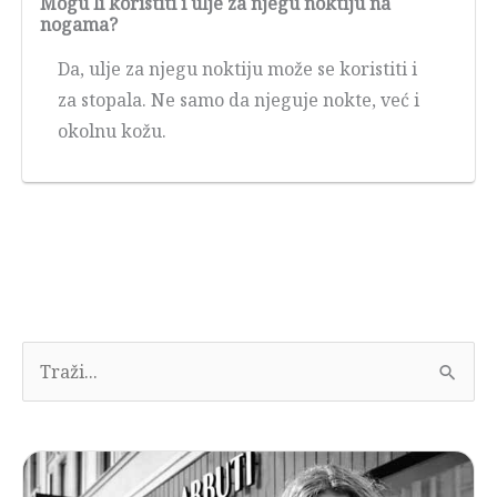
Mogu li koristiti i ulje za njegu noktiju na
nogama?
Da, ulje za njegu noktiju može se koristiti i
za stopala. Ne samo da njeguje nokte, već i
okolnu kožu.
T
r
a
z
i