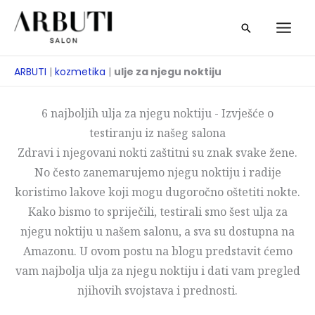
Preskoči
traži
na
sadržaj
ARBUTI
|
kozmetika
|
ulje za njegu noktiju
6 najboljih ulja za njegu noktiju - Izvješće o
testiranju iz našeg salona
Zdravi i njegovani nokti zaštitni su znak svake žene.
No često zanemarujemo njegu noktiju i radije
koristimo lakove koji mogu dugoročno oštetiti nokte.
Kako bismo to spriječili, testirali smo šest ulja za
njegu noktiju u našem salonu, a sva su dostupna na
Amazonu. U ovom postu na blogu predstavit ćemo
vam najbolja ulja za njegu noktiju i dati vam pregled
njihovih svojstava i prednosti.