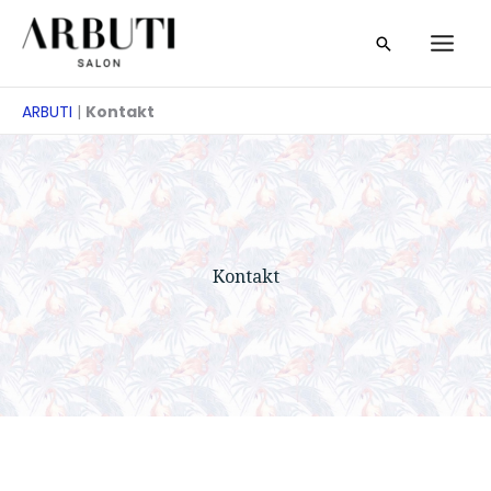
Preskoči
traži
na
sadržaj
ARBUTI
|
Kontakt
Kontakt