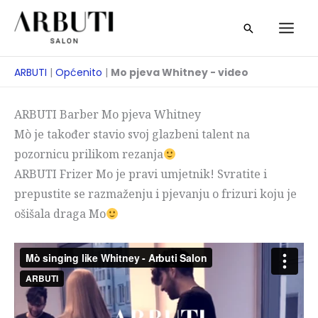
Preskoči
traži
na
sadržaj
ARBUTI
|
Općenito
|
Mo pjeva Whitney - video
ARBUTI Barber Mo pjeva Whitney
Mò je također stavio svoj glazbeni talent na
pozornicu prilikom rezanja
ARBUTI Frizer Mo je pravi umjetnik! Svratite i
prepustite se razmaženju i pjevanju o frizuri koju je
ošišala draga Mo