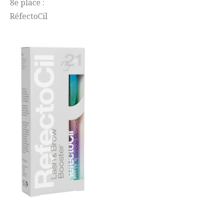
8e place :
RéfectoCil