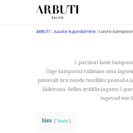
Skip
to
content
ARBUTI
|
Juuste kujundamine
|
Laste šampoo
5 parimat laste šampoon
Õige šampooni valimine oma lapsele 
piisavalt õrn nende tundliku peanaha j
läikivana. Selles artiklis jagame 5 p
tagavad teie 
Sisu
Vaata