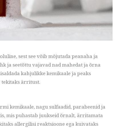
oluline, sest see võib mõjutada peanaha ja
 nahk ja seetõttu vajavad nad mahedat ja õrna
sisaldada kahjulikke kemikaale ja peaks
tekitaks ärritust.
armi kemikaale, nagu sulfaadid, parabeenid ja
tis, mis puhastab juukseid õrnalt, ärritamata
kitaks allergilisi reaktsioone ega kuivataks