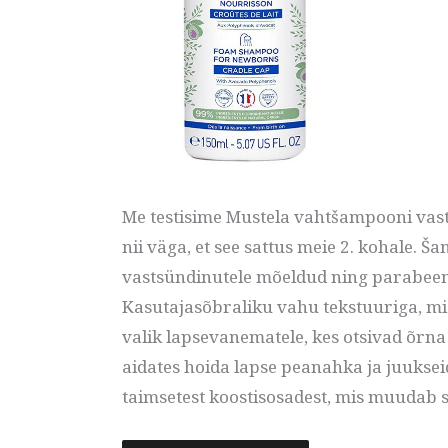
Me testisime Mustela vahtšampooni vast
nii väga, et see sattus meie 2. kohale. 
vastsündinutele mõeldud ning parabeenid
Kasutajasõbraliku vahu tekstuuriga, mis 
valik lapsevanematele, kes otsivad õrna
aidates hoida lapse peanahka ja juukse
taimsetest koostisosadest, mis muudab 