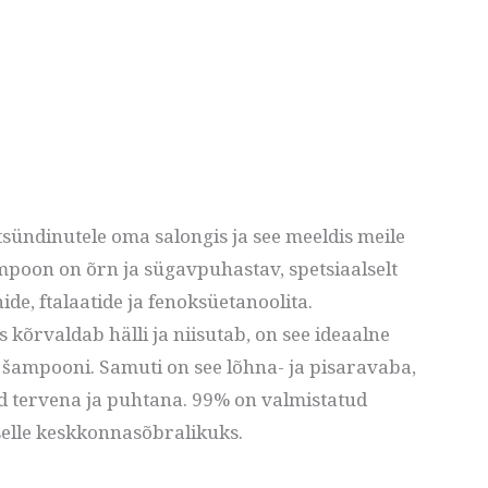
sündinutele oma salongis ja see meeldis meile
Šampoon on õrn ja sügavpuhastav, spetsiaalselt
e, ftalaatide ja fenoksüetanoolita.
kõrvaldab hälli ja niisutab, on see ideaalne
 šampooni. Samuti on see lõhna- ja pisaravaba,
id tervena ja puhtana. 99% on valmistatud
selle keskkonnasõbralikuks.