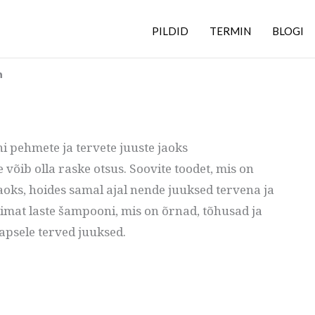
PILDID
TERMIN
BLOGI
n
i pehmete ja tervete juuste jaoks
võib olla raske otsus. Soovite toodet, mis on
aoks, hoides samal ajal nende juuksed tervena ja
arimat laste šampooni, mis on õrnad, tõhusad ja
lapsele terved juuksed.