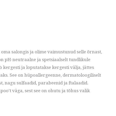
oma salongis ja olime vaimustunud selle õrnast,
n pH-neutraalne ja spetsiaalselt tundlikule
rgesti ja loputatakse kergesti välja, jättes
vaks. See on hüpoallergeenne, dermatoloogiliselt
t, nagu sulfaadid, parabeenid ja ftalaadid.
oo't väga, sest see on ohutu ja tõhus valik