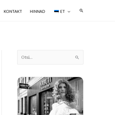
Otsi
KONTAKT
HINNAD
ET
O
t
s
i
: