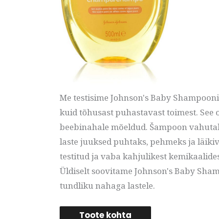
Me testisime Johnson's Baby Shampooni 
kuid tõhusast puhastavast toimest. See o
beebinahale mõeldud. Šampoon vahutab ke
laste juuksed puhtaks, pehmeks ja läiki
testitud ja vaba kahjulikest kemikaalides
Üldiselt soovitame Johnson's Baby Shamp
tundliku nahaga lastele.
Toote kohta