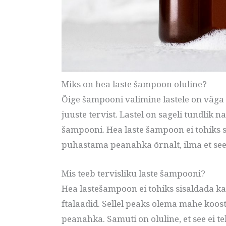
Miks on hea laste šampoon oluline?
Õige šampooni valimine lastele on väga 
juuste tervist. Lastel on sageli tundlik
šampooni. Hea laste šampoon ei tohiks 
puhastama peanahka õrnalt, ilma et see 
Mis teeb tervisliku laste šampooni?
Hea lastešampoon ei tohiks sisaldada k
ftalaadid. Sellel peaks olema mahe koos
peanahka. Samuti on oluline, et see ei te