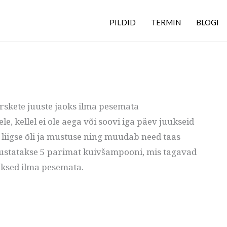
PILDID
TERMIN
BLOGI
skete juuste jaoks ilma pesemata
, kellel ei ole aega või soovi iga päev juukseid
 liigse õli ja mustuse ning muudab need taas
utvustatakse 5 parimat kuivšampooni, mis tagavad
ksed ilma pesemata.