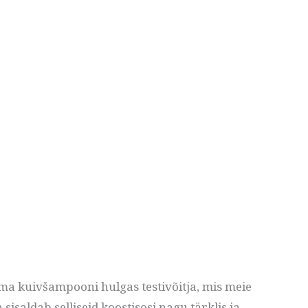
ma kuivšampooni hulgas testivõitja, mis meie
 sisaldab selliseid koostisosi nagu tärklis ja