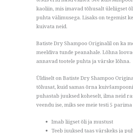
kaoliin, mis imavad tõhusalt üleliigset õl
puhta välimusega. Lisaks on tegemist ke
kuivata neid.
Batiste Dry Shampoo Originalil on ka m
meeldiva tunde peanahale. Lõhna loovad 
annavad tootele puhta ja värske lõhna.
Üldiselt on Batiste Dry Shampoo Origina
tõhusat, kuid samas õrna kuivšampooni.
puhastab juuksed koheselt, ilma neid r
veendu ise, miks see meie testi 5 parima
Imab liigset õli ja mustust
Teeb juuksed taas värskeks ja pu