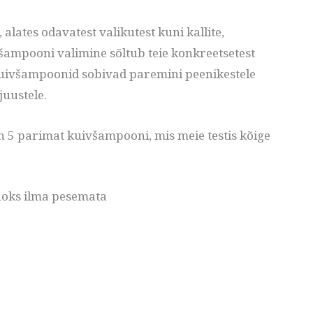
lates odavatest valikutest kuni kallite,
všampooni valimine sõltub teie konkreetsetest
kuivšampoonid sobivad paremini peenikestele
juustele.
on 5 parimat kuivšampooni, mis meie testis kõige
aoks ilma pesemata