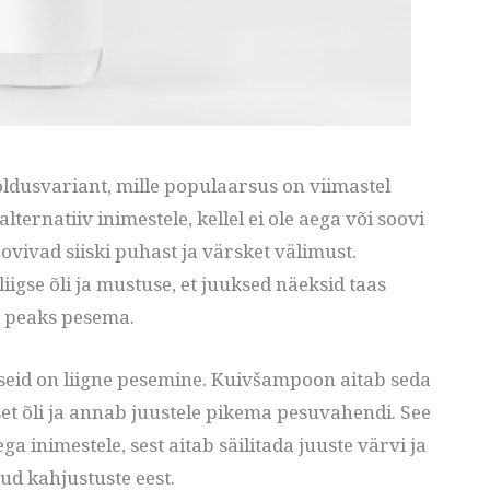
usvariant, mille populaarsus on viimastel
ernatiiv inimestele, kellel ei ole aega või soovi
ovivad siiski puhast ja värsket välimust.
igse õli ja mustuse, et juuksed näeksid taas
d peaks pesema.
seid on liigne pesemine. Kuivšampoon aitab seda
set õli ja annab juustele pikema pesuvahendi. See
a inimestele, sest aitab säilitada juuste värvi ja
tud kahjustuste eest.