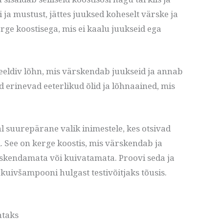
i ja mustust, jättes juuksed koheselt värske ja
rge koostisega, mis ei kaalu juukseid ega
eeldiv lõhn, mis värskendab juukseid ja annab
erinevad eeterlikud õlid ja lõhnaained, mis
l suurepärane valik inimestele, kes otsivad
 See on kerge koostis, mis värskendab ja
askendamata või kuivatamata. Proovi seda ja
 kuivšampooni hulgast testivõitjaks tõusis.
htaks