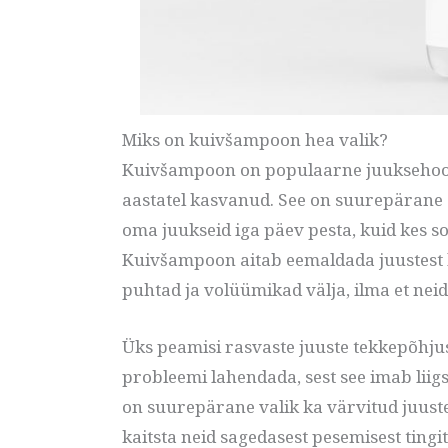
Miks on kuivšampoon hea valik?
Kuivšampoon on populaarne juuksehoold
aastatel kasvanud. See on suurepärane alt
oma juukseid iga päev pesta, kuid kes so
Kuivšampoon aitab eemaldada juustest li
puhtad ja volüümikad välja, ilma et nei
Üks peamisi rasvaste juuste tekkepõhju
probleemi lahendada, sest see imab liig
on suurepärane valik ka värvitud juusteg
kaitsta neid sagedasest pesemisest tingi