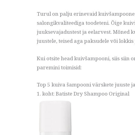
Turul on palju erinevaid kuivšampoone, a
salongikvaliteediga toodeteni. Õige kui
juuksevajadustest ja eelarvest. Mõned 
juustele, teised aga paksudele või lokkis 
Kui otsite head kuivšampooni, siis siin 
paremini toimisid:
Top 5 kuiva šampooni värskete juuste j
1. koht: Batiste Dry Shampoo Original