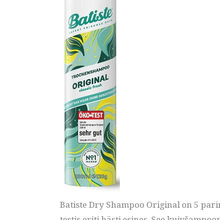
Batiste Dry Shampoo Original on 5 pari
testis eriti hästi esines. See kuivšampoon