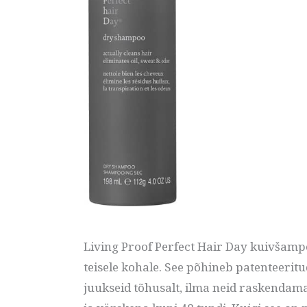
Living Proof Perfect Hair Day kuivšamp
teisele kohale. See põhineb patenteerit
juukseid tõhusalt, ilma neid raskendam