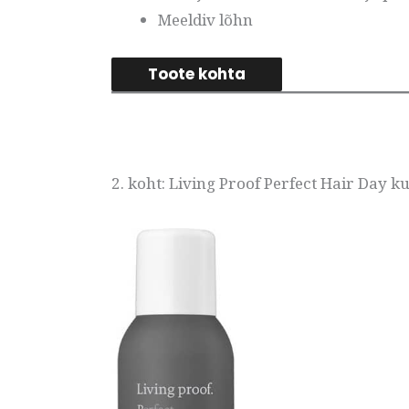
Meeldiv lõhn
Toote kohta
2. koht: Living Proof Perfect Hair Day