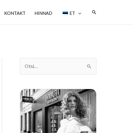
Otsi
KONTAKT
HINNAD
ET
O
t
s
i
: