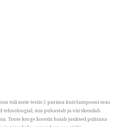
oon tuli meie testis 5 parima kuivšampooni seas
ud tehnoloogial, mis puhastab ja värskendab
ata. Toote kerge koostis hoiab juuksed puhtana