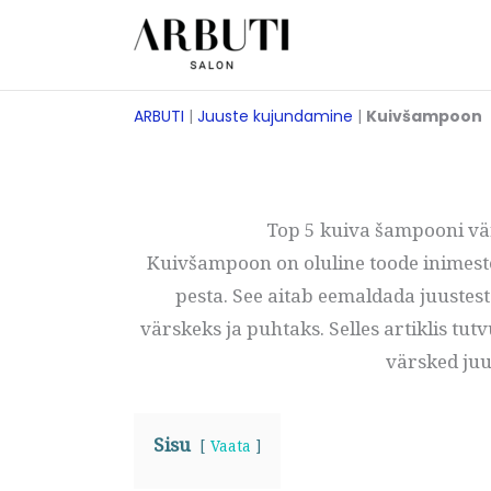
Skip
to
content
ARBUTI
|
Juuste kujundamine
|
Kuivšampoon
Top 5 kuiva šampooni vär
Kuivšampoon on oluline toode inimestele
pesta. See aitab eemaldada juustest
värskeks ja puhtaks. Selles artiklis t
värsked juu
Sisu
Vaata