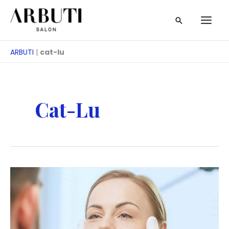
Skip
Otsi
to
content
ARBUTI
|
cat-lu
Cat-Lu