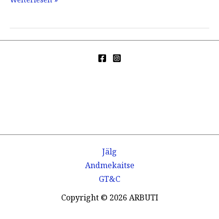
tumedad
ringid
ja
kotid
silmade
all
Jälg
Andmekaitse
GT&C
Copyright © 2026 ARBUTI