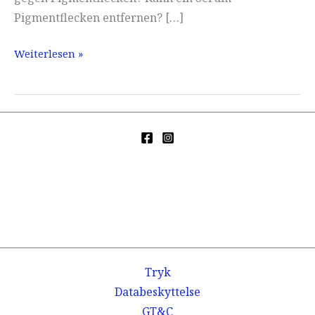
Pigmentflecken entfernen? […]
Test
Weiterlesen »
af
pigmentpletter
Tryk
Databeskyttelse
GT&C