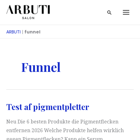
Gå
Søg
til
på
indhold
ARBUTI
|
funnel
Funnel
Test af pigmentpletter
Neu Die 6 besten Produkte die Pigmentflecken
entfernen 2026 Welche Produkte helfen wirklich
gegen Pigmentflecken? Kann ein Serum