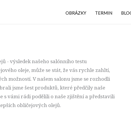
OBRÁZKY
TERMIN
BLO
ejů - výsledek našeho salónního testu
ového oleje, může se stát, že vás rychle zahltí,
ch možností. V našem salonu jsme se rozhodli
vybrali jsme šest produktů, které předčily naše
 vámi rádi podělili o naše zjištění a představili
epších obličejových olejů.