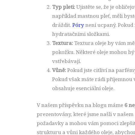
Typ pleti:
Ujistěte se, že je obliče
například mastnou pleť, měli byste
dráždit.
Póry
není ucpaný. Pokud m
hydratačními složkami.
Textura:
Textura oleje by vám měl
pokožku. Některé oleje mohou být 
vstřebávají.
Vůně:
Pokud jste citliví na parfémy
Pokud však máte rádi příjemnou v
obsahuje esenciální oleje.
V našem příspěvku na blogu máme
6 ne
prezentovány, které jsme našli v našem 
požadavky a mohou vám pomoci zlepšit vaš
strukturu a vůni každého oleje, abychom 