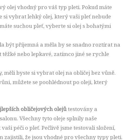
jový olej vhodný pro váš typ pleti. Pokud máte
 si vybrat lehký olej, který vaši pleť nebude
áte suchou pleť, vyberte si olej s bohatými
a být příjemná a měla by se snadno roztírat na
těžké nebo lepkavé, zatímco jiné se rychle
, měli byste si vybrat olej na obličej bez vůně.
ůni, můžete se poohlédnout po oleji, který
jlepších obličejových olejů
testovány a
salonu. Všechny tyto oleje splnily naše
i péči o pleť. Pečlivě jsme testovali složení,
zajistili, že jsou vhodné pro všechny typy pleti.