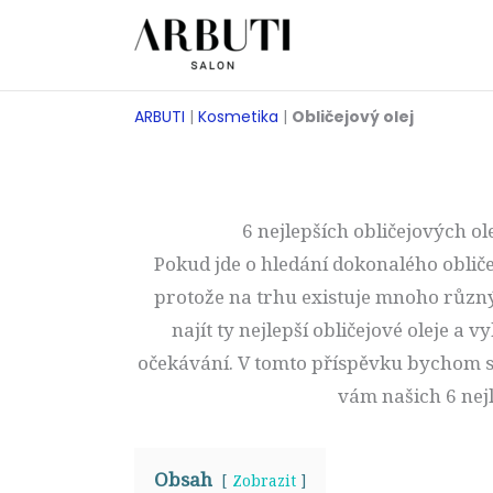
Přeskočit
na
obsah
ARBUTI
|
Kosmetika
|
Obličejový olej
6 nejlepších obličejových ol
Pokud jde o hledání dokonalého obličej
protože na trhu existuje mnoho různý
najít ty nejlepší obličejové oleje a 
očekávání. V tomto příspěvku bychom se s
vám našich 6 nejl
Obsah
Zobrazit