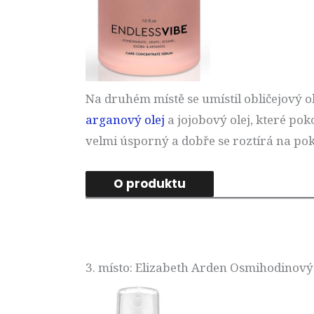
Na druhém místě se umístil obličejový
arganový olej
a jojobový olej, které poko
velmi úsporný a dobře se roztírá na poko
O produktu
3. místo: Elizabeth Arden Osmihodinový 