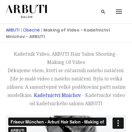
Přeskočit
Vyhledáván
na
obsah
ARBUTI
|
Obecné
|
Making of Video - Kadeřnictví
Mnichov - ARBUTI
Kadeřník Video, ARBUTI Hair Salon Shooting -
Making Of Video
Děkujeme všem, kteří se zúčastnili našeho natáčení.
Zde je malé video z našeho natáčení. Byla to velká
zábava. A samozřejmě velké poděkování patří našim
modelkám.
Kadeřnictví Mnichov
- Kadeřnické video
od kadeřnického salonu ARBUTI