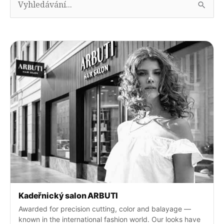
l
e
d
a
t
:
Kadeřnický salon ARBUTI
Awarded for precision cutting, color and balayage —
known in the international fashion world. Our looks have