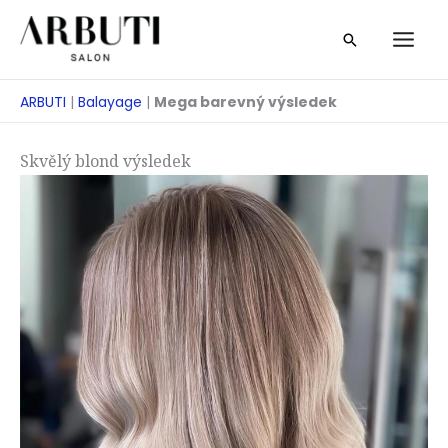
Přeskočit
Vyhledáván
na
obsah
ARBUTI
|
Balayage
|
Mega barevný výsledek
Skvělý blond výsledek