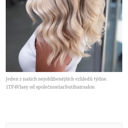
Jeden z našich nejoblíbenějších vzhledů týdne.
1TP4Vlasy od společnostiarbutihairsalon
H