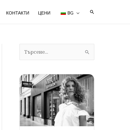
Търсене
КОНТАКТИ
ЦЕНИ
BG
Т
ъ
р
с
я
: