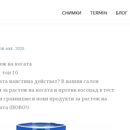
СНИМКИ
TERMIN
БЛОГ
ов
авг. 2026
еж на косата
топ 10
сата наистина действат? В нашия салон
за растеж на косата и против косопад в тест
и сравнихме и нови продукти за растеж на
ата (НОВО!)