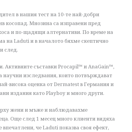
едител в нашия тест на 10-те най-добри
ив косопад. Мнозина са изправени пред
коса и по-щадящи алтернативи. По време на
а на Laduti и в началото бяхме скептично
и след.
и. Активните съставки Procapil™ и AnaGain™,
на научни изследвания, които потвърждават
най-висока оценка от Dermatest в Германия и
ани издания като Playboy и много други.
върху жени и мъже и наблюдавахме
еца. Още след 1 месец много клиенти видяха
впечатлени, че Laduti показва своя ефект,