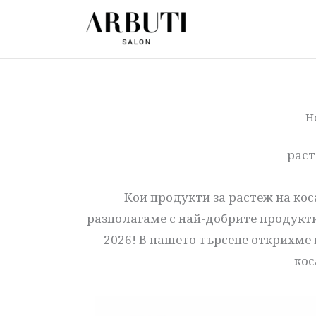
Преминете
към
съдържанието
Н
раст
Кои продукти за растеж на ко
разполагаме с най-добрите продукти 
2026! В нашето търсене открихме 
кос