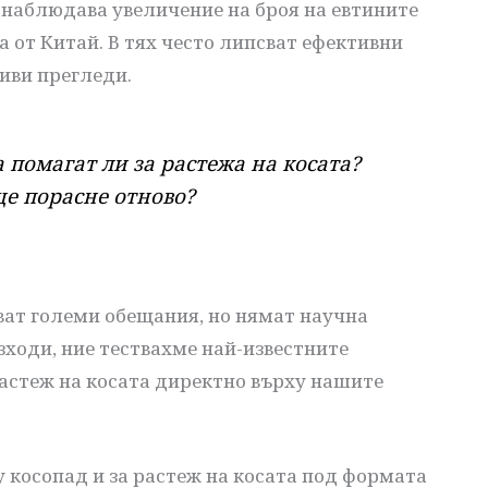
 наблюдава увеличение на броя на евтините
а от Китай. В тях често липсват ефективни
иви прегледи.
 помагат ли за растежа на косата?
е порасне отново?
ват големи обещания, но нямат научна
зходи, ние тествахме най-известните
растеж на косата директно върху нашите
 косопад и за растеж на косата под формата