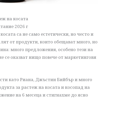
еж на косата
тание 2026 г
косата са не само естетически, но често и
лят от продукти, които обещават много, но
ина: много предложения, особено тези на
ие се оказват нищо повече от маркетингови
ости като Риана, Джъстин Бийбър и много
одукта за растеж на косата и косопад на
жение на 6 месеца и стигнахме до ясно