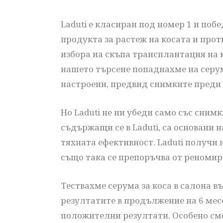
Laduti е класиран под номер 1 и поб
продукта за растеж на косата и прот
избора на скъпа трансплантация на 
нашето търсене попаднахме на серум
настроени, предвид снимките преди 
Но Laduti не ни убеди само със снимк
съдържащи се в Laduti, са основани 
тяхната ефективност. Laduti получи 
също така се препоръчва от реномир
Тествахме серума за коса в салона 
резултатите в продължение на 6 мес
положителни резултати. Особено сме 