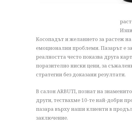
раст
Изпи
Косопадът и желанието за растеж на 
емоционални проблеми. Пазарът е за
реалността често показва друга карт
поразително ниски цени, за съжален
стратегии без доказани резултати.
В салон ARBUTI, познат на знаменит
други, тествахме 10-те най-добри пр
пазара върху наши клиенти в продъл
заключение.