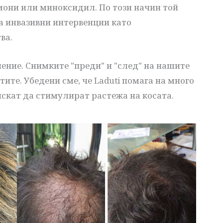
рмони или миноксидил. По този начин той
а инвазивни интервенции като
ва.
ение. Снимките "преди" и "след" на нашите
тите. Убедени сме, че Laduti помага на много
 искат да стимулират растежа на косата.