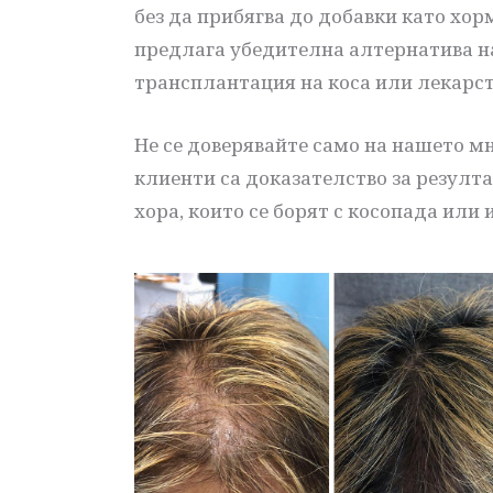
без да прибягва до добавки като хо
предлага убедителна алтернатива н
трансплантация на коса или лекарст
Не се доверявайте само на нашето мн
клиенти са доказателство за резулта
хора, които се борят с косопада или