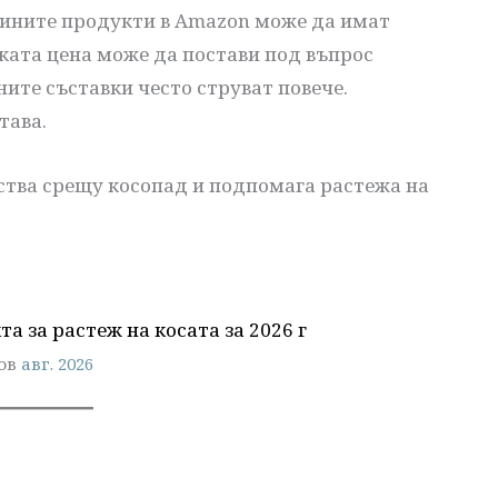
тините продукти в Amazon може да имат
ката цена може да постави под въпрос
ните съставки често струват повече.
тава.
ства срещу косопад и подпомага растежа на
а за растеж на косата за 2026 г
ов
авг. 2026