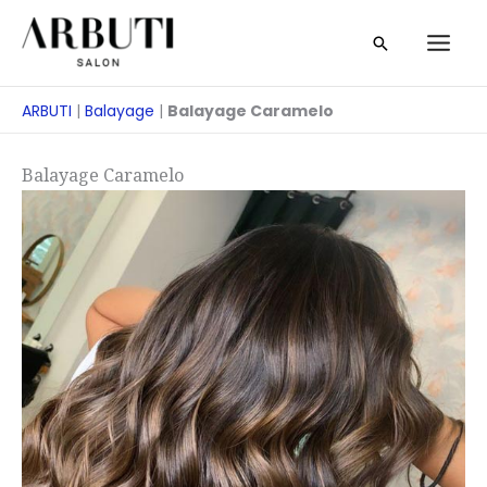
Ir
Buscar
al
en
contenido
ARBUTI
|
Balayage
|
Balayage Caramelo
Balayage Caramelo