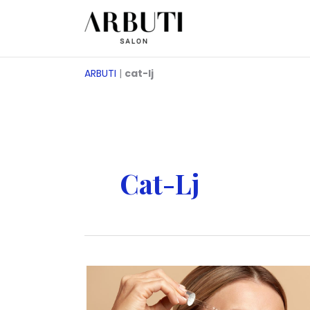
Saltar
para
o
conteúdo
ARBUTI
|
cat-lj
Cat-Lj