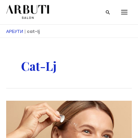
Преминете
Търсене
към
съдържанието
АРБУТИ
|
cat-lj
Cat-Lj