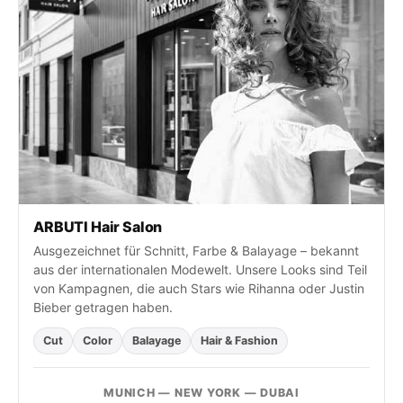
S
i
e
n
a
c
h
:
ARBUTI Hair Salon
Ausgezeichnet für Schnitt, Farbe & Balayage – bekannt
aus der internationalen Modewelt. Unsere Looks sind Teil
von Kampagnen, die auch Stars wie Rihanna oder Justin
Bieber getragen haben.
Cut
Color
Balayage
Hair & Fashion
MUNICH — NEW YORK — DUBAI