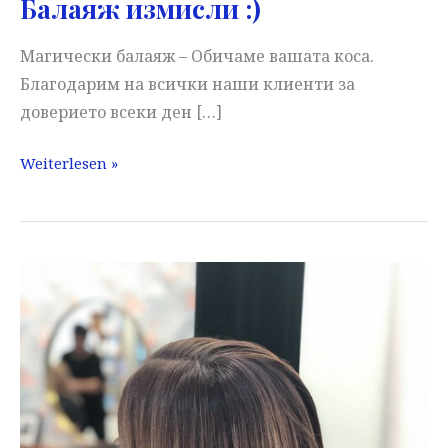
Балаяж измисли :)
Магически балаяж – Обичаме вашата коса.
Благодарим на всички наши клиенти за
доверието всеки ден […]
Балаяж
Weiterlesen »
измисли
:)