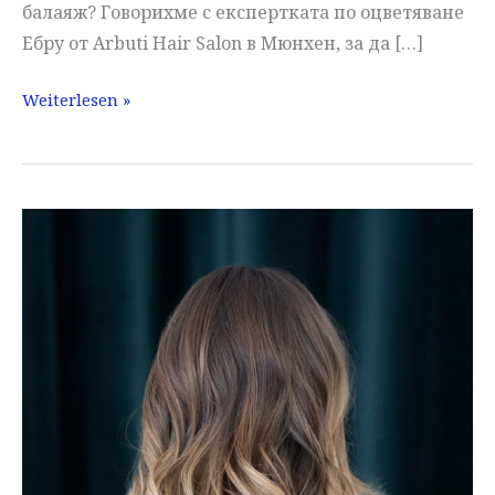
балаяж? Говорихме с експертката по оцветяване
Ебру от Arbuti Hair Salon в Мюнхен, за да […]
балаяж
Weiterlesen »