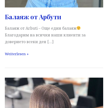
Балаяж от Арбути
Балаяж от Arbuti – Още един балаяж
Благодарим на всички наши клиенти за
доверието всеки ден […]
Балаяж
Weiterlesen »
от
Арбути