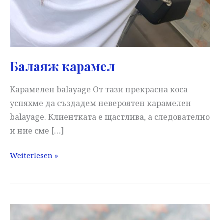
Балаяж карамел
Карамелен balayage От тази прекрасна коса
успяхме да създадем невероятен карамелен
balayage. Клиентката е щастлива, а следователно
и ние сме […]
Балаяж
Weiterlesen »
карамел