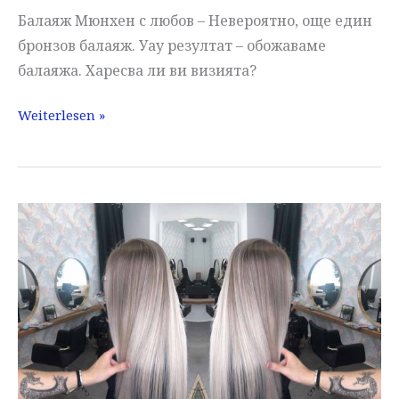
Балаяж Мюнхен с любов – Невероятно, още един
бронзов балаяж. Уау резултат – обожаваме
балаяжа. Харесва ли ви визията?
Балаяж
Weiterlesen »
Мюнхен
с
любов