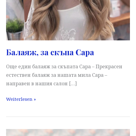
Балаяж, за скъпа Сара
Още един балаяж за скъпата Сара – Прекрасен
естествен балаяж за нашата мила Сара –
направен в нашия салон […]
Балаяж,
Weiterlesen »
за
скъпа
Сара