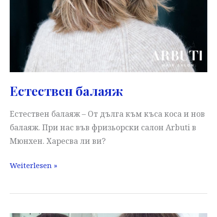
Естествен балаяж
Естествен балаяж – От дълга към къса коса и нов
балаяж. При нас във фризьорски салон Arbuti в
Мюнхен. Харесва ли ви?
Естествен
Weiterlesen »
балаяж