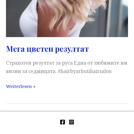
Мега цветен резултат
Страхотен резултат за руса Една от любимите ни
визии за седмицата. #hairbyarbutihairsalon
Мега
Weiterlesen »
цветен
резултат