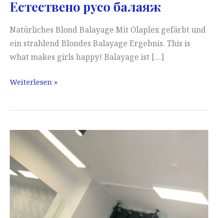
Естествено русо балаяж
Natürliches Blond Balayage Mit Olaplex gefärbt und
ein strahlend Blondes Balayage Ergebnis. This is
what makes girls happy! Balayage ist […]
Естествено
Weiterlesen »
русо
балаяж