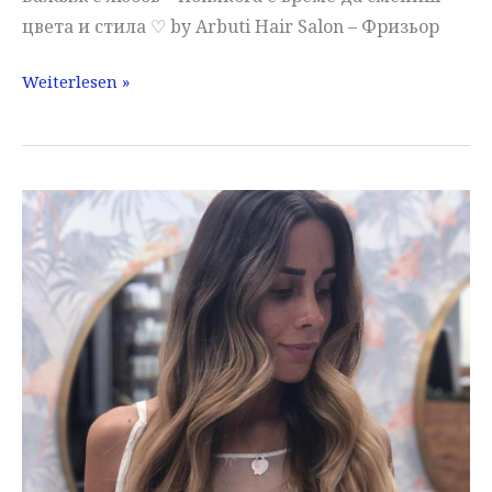
цвета и стила ♡ by Arbuti Hair Salon – Фризьор
Балаяж
Weiterlesen »
с
любов