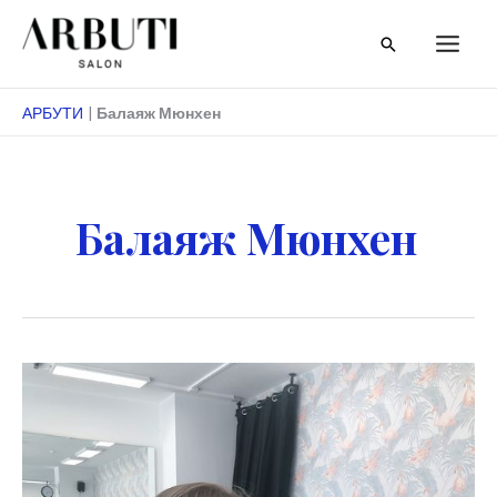
Преминете
Търсене
към
съдържанието
АРБУТИ
|
Балаяж Мюнхен
Балаяж Мюнхен