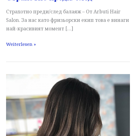
Страхотно преди/след балаяж – От Arbuti Hair
Salon. За нас като фризьорски екип това е винаги
най-красивият момент […]
Страхотно
Weiterlesen »
преди/
след