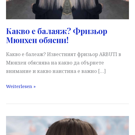
Какво е балаяж? Фризьор
Мюнхен обясни!
Какво е балеаж? Известният фризьор ARBUTI в
Мюнхен обяснява на какво да обърнете
внимание и какво наистина е важно […]
Какво
Weiterlesen »
е
балаяж?
Фризьор
Мюнхен
обясни!