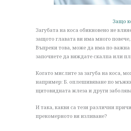
Защо к
Загубата на коса обикновено не влия
защото главата ви има много повече,
Въпреки това, може да има по-важна 
започнете да виждате скалпа или пл
Когато мислите за загуба на коса, м
например: Б. оплешивяване по мъжки
щитовидната жлеза и други заболява
И така, какви са тези различни причи
прекомерното ви изливане?