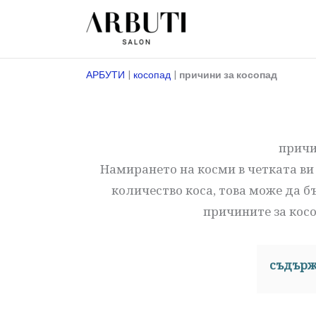
Преминете
към
съдържанието
АРБУТИ
|
косопад
|
причини за косопад
причи
Намирането на косми в четката ви
количество коса, това може да 
причините за кос
съдърж