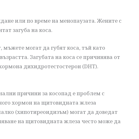
ждане или по време на менопаузата. Жените с
тат загуба на коса.
 мъжете могат да губят коса, тъй като
ъзрастта. Загубата на коса се причинява от
хормона дихидротестостерон (DHT).
нални причини за косопад е проблем с
ного хормон на щитовидната жлеза
малко (хипотиреоидизъм) могат да доведат
оляване на щитовидната жлеза често може да