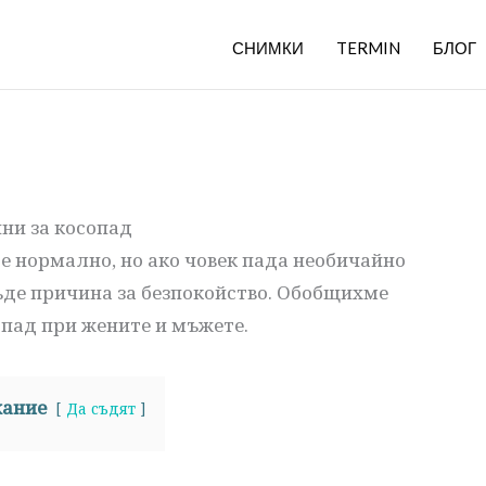
СНИМКИ
TERMIN
БЛОГ
ни за косопад
 е нормално, но ако човек пада необичайно
бъде причина за безпокойство. Обобщихме
опад при жените и мъжете.
ание
Да съдят