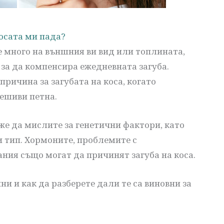
осата ми пада?
е много на външния ви вид или топлината,
 за да компенсира ежедневната загуба.
причина за загубата на коса, когато
ешиви петна.
оже да мислите за генетични фактори, като
 тип. Хормоните, проблемите с
ния също могат да причинят загуба на коса.
ни и как да разберете дали те са виновни за