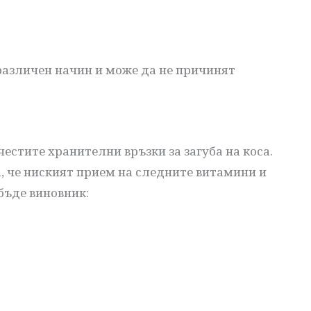
 различен начин и може да не причинят
честите хранителни връзки за загуба на коса.
, че ниският прием на следните витамини и
бъде виновник: