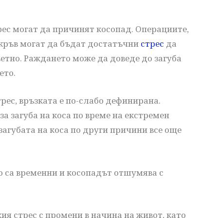
ес могат да причинят косопад. Операциите,
 кръв могат да бъдат достатъчни
стрес
да
етно. Раждането може да доведе до загуба
ето.
рес, връзката е по-слабо дефинирана.
за загуба на коса по време на екстремен
загубата на коса по други причини все още
о са временни и косопадът отшумява с
ия стрес с промени в начина на живот, като