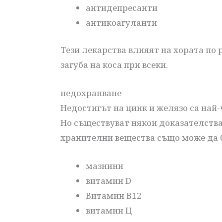
антидепресанти
антикоагуланти
Тези лекарства влияят на хората по
загуба на коса при всеки.
недохранване
Недостигът на цинк и желязо са най-
Но съществуват някои доказателства
хранителни вещества също може да 
мазнини
витамин D
Витамин В12
витамин Ц