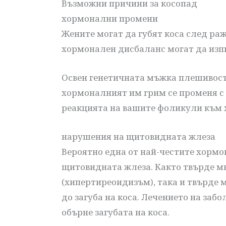
Възможни причини за косопад
хормонални промени
Жените могат да губят коса след ра
хормонален дисбаланс могат да изпи
Освен генетичната мъжка плешивост,
хормоналният им грим се променя с в
реакцията на вашите фоликули към 
нарушения на щитовидната жлеза
Вероятно една от най-честите хормо
щитовидната жлеза. Както твърде м
(хипертиреоидизъм), така и твърде 
до загуба на коса. Лечението на заб
обърне загубата на коса.