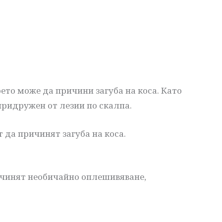
ето може да причини загуба на коса. Като
придружен от лезии по скалпа.
 да причинят загуба на коса.
ичинят необичайно оплешивяване,