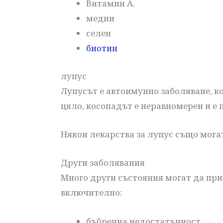
Витамин А.
медни
селен
биотин
лупус
Лупусът е автоимунно заболяване, ко
цяло, косопадът е неравномерен и е 
Някои лекарства за лупус също могат
Други заболявания
Много други състояния могат да пр
включително:
бъбречна недостатъчност