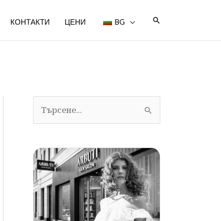
Търсене
КОНТАКТИ
ЦЕНИ
BG
Т
ъ
р
с
я
: