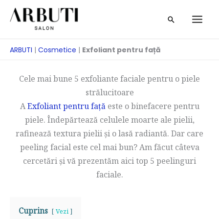
Treci
Căutare
la
conținut
ARBUTI
|
Cosmetice
|
Exfoliant pentru față
Cele mai bune 5 exfoliante faciale pentru o piele
strălucitoare
A
Exfoliant pentru față
este o binefacere pentru
piele. Îndepărtează celulele moarte ale pielii,
rafinează textura pielii și o lasă radiantă. Dar care
peeling facial este cel mai bun? Am făcut câteva
cercetări și vă prezentăm aici top 5 peelinguri
faciale.
Cuprins
Vezi