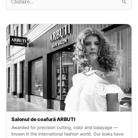
ă
u
t
a
ț
i
:
Salonul de coafură ARBUTI
Awarded for precision cutting, color and balayage —
known in the international fashion world. Our looks have