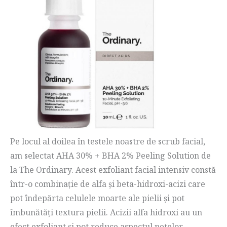
Pe locul al doilea în testele noastre de scrub facial,
am selectat AHA 30% + BHA 2% Peeling Solution de
la The Ordinary. Acest exfoliant facial intensiv constă
într-o combinație de alfa și beta-hidroxi-acizi care
pot îndepărta celulele moarte ale pielii și pot
îmbunătăți textura pielii. Acizii alfa hidroxi au un
efect exfoliant și pot reduce aspectul petelor