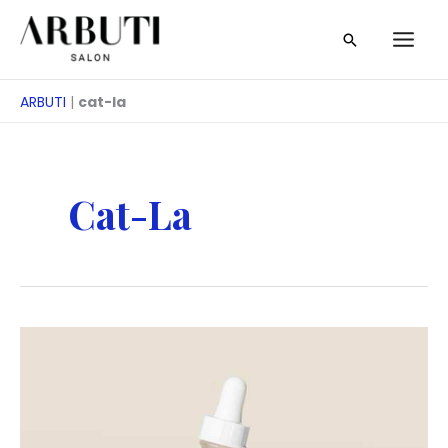
Treci
Căutare
la
conținut
ARBUTI
|
cat-la
Cat-La