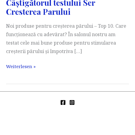
Câștigătorul testului Ser
Cresterea Parului
Noi produse pentru creșterea părului – Top 10. Care
funcționează cu adevărat? În salonul nostru am
testat cele mai bune produse pentru stimularea
creșterii părului și împotriva […]
Câștigătorul
Weiterlesen »
testului
Ser
Cresterea
Parului