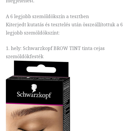
megjelenést.
A 6 legjobb szemöldökszín a tesztben
Kiterjedt kutatás és tesztelés után összeállítottuk a 6
legjobb szemöldökszínt:
1. hely: Schwarzkopf BROW TINT tinta cejas
szemöldökfesték