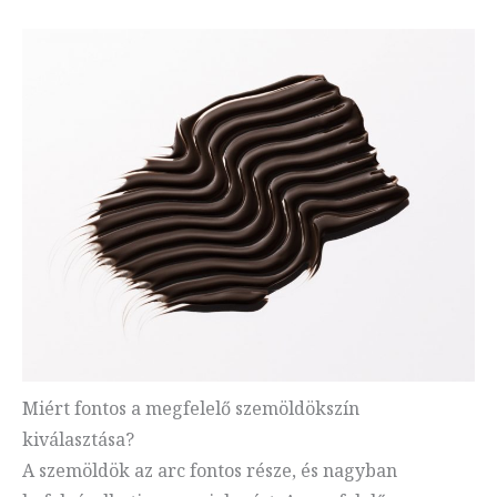
Miért fontos a megfelelő szemöldökszín
kiválasztása?
A szemöldök az arc fontos része, és nagyban