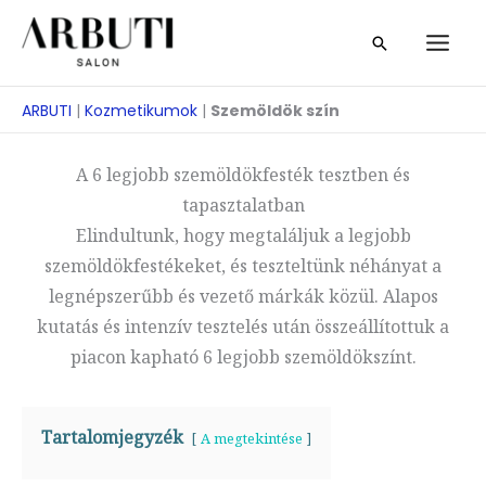
Ugrás
Keresés
a
tartalomra
ARBUTI
|
Kozmetikumok
|
Szemöldök szín
A 6 legjobb szemöldökfesték tesztben és
tapasztalatban
Elindultunk, hogy megtaláljuk a legjobb
szemöldökfestékeket, és teszteltünk néhányat a
legnépszerűbb és vezető márkák közül. Alapos
kutatás és intenzív tesztelés után összeállítottuk a
piacon kapható 6 legjobb szemöldökszínt.
Tartalomjegyzék
A megtekintése