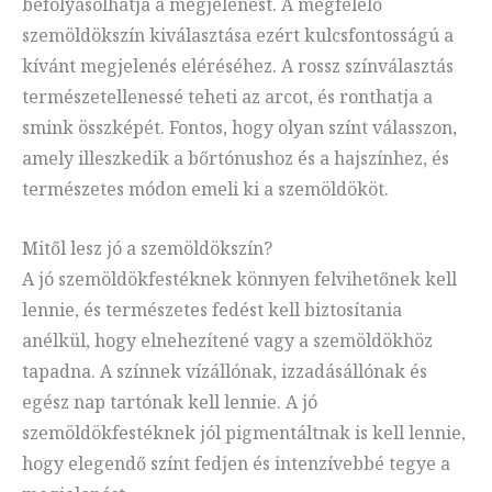
befolyásolhatja a megjelenést. A megfelelő
szemöldökszín kiválasztása ezért kulcsfontosságú a
kívánt megjelenés eléréséhez. A rossz színválasztás
természetellenessé teheti az arcot, és ronthatja a
smink összképét. Fontos, hogy olyan színt válasszon,
amely illeszkedik a bőrtónushoz és a hajszínhez, és
természetes módon emeli ki a szemöldököt.
Mitől lesz jó a szemöldökszín?
A jó szemöldökfestéknek könnyen felvihetőnek kell
lennie, és természetes fedést kell biztosítania
anélkül, hogy elnehezítené vagy a szemöldökhöz
tapadna. A színnek vízállónak, izzadásállónak és
egész nap tartónak kell lennie. A jó
szemöldökfestéknek jól pigmentáltnak is kell lennie,
hogy elegendő színt fedjen és intenzívebbé tegye a