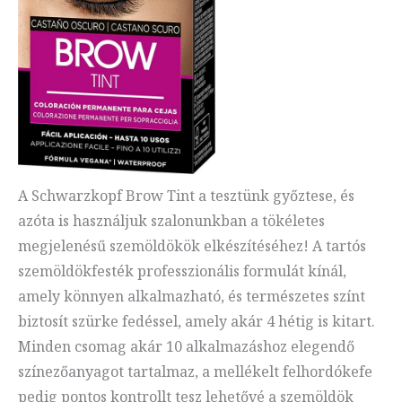
A Schwarzkopf Brow Tint a tesztünk győztese, és
azóta is használjuk szalonunkban a tökéletes
megjelenésű szemöldökök elkészítéséhez! A tartós
szemöldökfesték professzionális formulát kínál,
amely könnyen alkalmazható, és természetes színt
biztosít szürke fedéssel, amely akár 4 hétig is kitart.
Minden csomag akár 10 alkalmazáshoz elegendő
színezőanyagot tartalmaz, a mellékelt felhordókefe
pedig pontos kontrollt tesz lehetővé a szemöldök