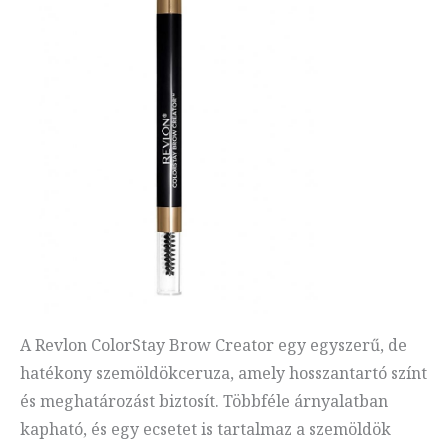
A Revlon ColorStay Brow Creator egy egyszerű, de
hatékony szemöldökceruza, amely hosszantartó színt
és meghatározást biztosít. Többféle árnyalatban
kapható, és egy ecsetet is tartalmaz a szemöldök