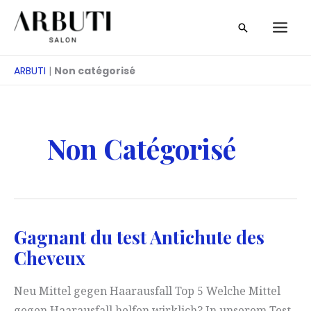
Skip
Recherche
to
content
ARBUTI
|
Non catégorisé
Non Catégorisé
Gagnant du test Antichute des
Cheveux
Neu Mittel gegen Haarausfall Top 5 Welche Mittel
gegen Haarausfall helfen wirklich? In unserem Test