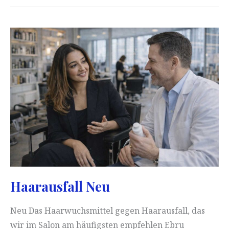
test
du
produit
pour
Repousse
Cheveux
Haarausfall Neu
Neu Das Haarwuchsmittel gegen Haarausfall, das
wir im Salon am häufigsten empfehlen Ebru