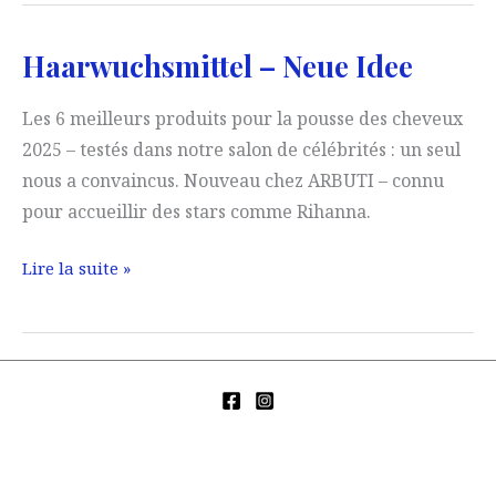
taches
de
Haarwuchsmittel – Neue Idee
vieillesse
Les 6 meilleurs produits pour la pousse des cheveux
2025 – testés dans notre salon de célébrités : un seul
nous a convaincus. Nouveau chez ARBUTI – connu
pour accueillir des stars comme Rihanna.
Haarwuchsmittel
Lire la suite »
–
Neue
Idee