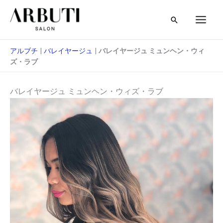
本
検
文
索
へ
ス
アルブチ
|
バレイヤージュ
|
バレイヤージュ ミュンヘン・ウィ
キ
ズ・ラブ
ッ
プ
バレイヤージュ ミュンヘン・ウィズ・ラブ