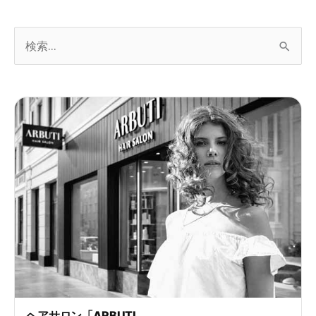
検
索
し
て
く
だ
さ
い
。
ヘアサロン「ARBUTI